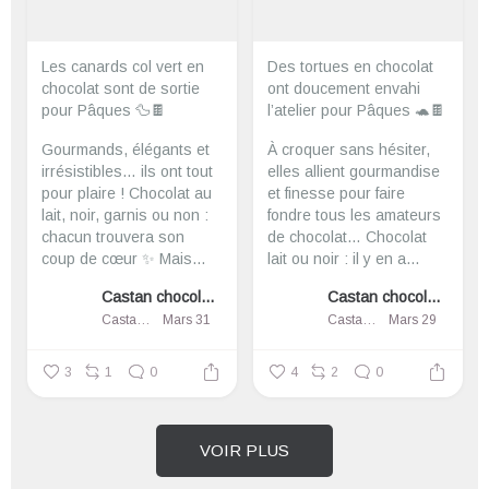
Les canards col vert en
Des tortues en chocolat
chocolat sont de sortie
ont doucement envahi
pour Pâques 🦆🍫
l’atelier pour Pâques 🐢🍫
Gourmands, élégants et
À croquer sans hésiter,
irrésistibles… ils ont tout
elles allient gourmandise
pour plaire !
Chocolat au
et finesse pour faire
lait, noir, garnis ou non :
fondre tous les amateurs
chacun trouvera son
de chocolat…
Chocolat
coup de cœur ✨
Mais...
lait ou noir : il y en a...
Castan chocolatier
Castan chocolatier
Castan chocolatier
Mars 31
Castan chocolatier
Mars 29
3
1
0
4
2
0
VOIR PLUS