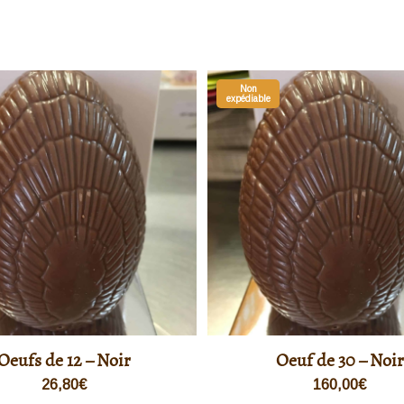
Non
expédiable
Oeufs de 12 – Noir
Oeuf de 30 – Noir
26,80
€
160,00
€