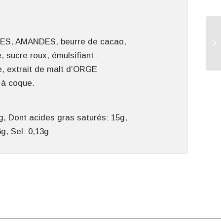
TTES, AMANDES, beurre de cacao,
 sucre roux, émulsifiant :
lle, extrait de malt d’ORGE
s à coque.
g, Dont acides gras saturés: 15g,
g, Sel: 0,13g