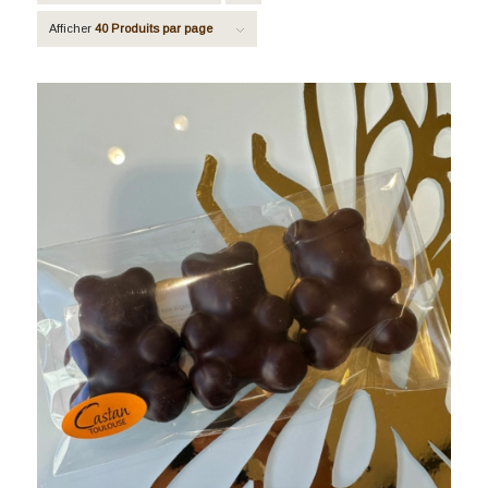
pour
Afficher
40 Produits par page
trier
les
produits
en
ordre
ascendant