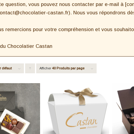
te question, vous pouvez nous contacter par e-mail à [co
contact@chocolatier-castan.fr). Nous vous répondrons dès
s remercions pour votre compréhension et vous souhaiton
 du Chocolatier Castan
r défaut
Afficher
Cliquer
40 Produits par page
pour
trier
les
produits
en
ordre
ascendant