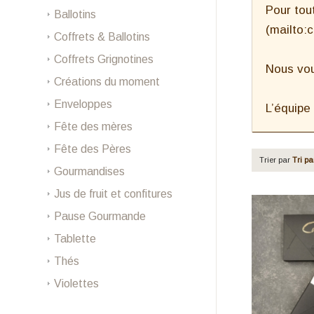
Pour tou
Ballotins
(mailto:
Coffrets & Ballotins
Coffrets Grignotines
Nous vou
Créations du moment
Enveloppes
L’équipe
Fête des mères
Fête des Pères
Trier par
Tri pa
Gourmandises
Jus de fruit et confitures
Pause Gourmande
Tablette
Thés
Violettes