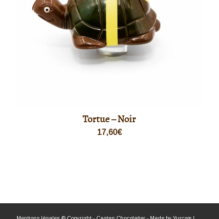
Tortue – Noir
17,60
€
Mentions légales
© Copyright - Castan Chocolatier - Made by
Yurcom
|