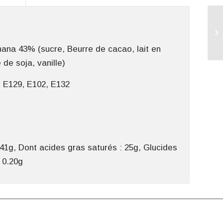
hana 43% (sucre, Beurre de cacao, lait en
 de soja, vanille)
é E129, E102, E132
 41g, Dont acides gras saturés : 25g, Glucides
: 0.20g