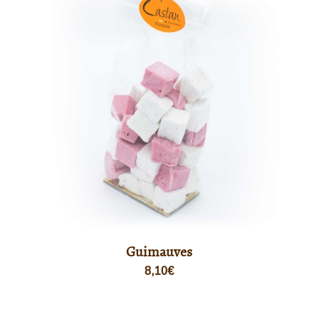
Guimauves
8,10
€