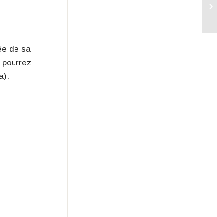
ée de sa
s pourrez
a).