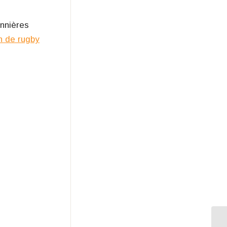
onnières
n de rugby