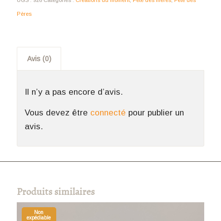
UGS :
926
Catégories :
Créations du moment
,
Fête des mères
,
Fête des
Pères
Avis (0)
Il n’y a pas encore d’avis.
Vous devez être
connecté
pour publier un
avis.
Produits similaires
Non
expédiable