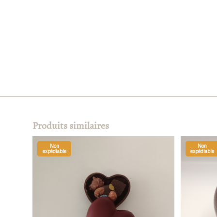
Produits similaires
Non
Non
expédiable
expédiable