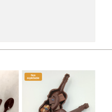
Non
expédiable