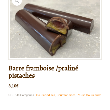
Barre framboise /praliné
pistaches
3,10
€
UGS :
46
Catégories :
Gourmandises
,
Gourmandises
,
Pause Gourmande