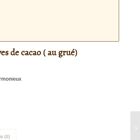
ves de cacao ( au grué)
armonieux
is (0)