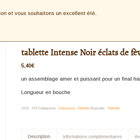
n et vous souhaitons un excellent été.
tablette Intense Noir éclats de fè
5,40
€
un assemblage amer et puissant pour un final h
Longueur en bouche
UGS :
370
Catégories :
Classique
,
Tablette
Étiquette :
Tablette
Description
Informations complémentaires
Av