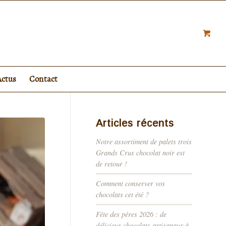
Actus
Contact
Articles récents
Notre assortiment de palets trois
Grands Crus chocolat noir est
de retour !
Comment conserver vos
chocolats cet été ?
Fête des pères 2026 : de
délicieux chocolats artisanaux à