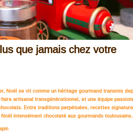
plus que jamais chez votre
er, Noël se vit comme un héritage gourmand transmis dep
faire artisanal transgénérationnel, et une équipe passion
hocolats. Entre traditions perpétuées, recettes signatur
 un Noël intensément chocolaté aux gourmands toulousains.
apin