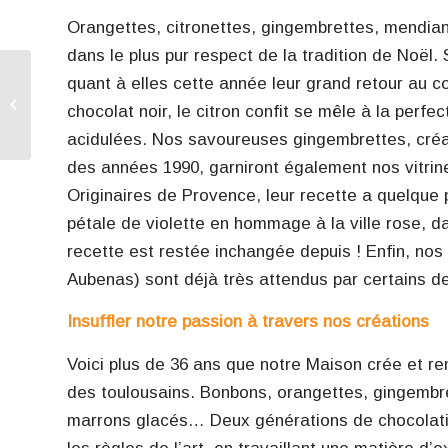
Orangettes, citronettes, gingembrettes, mendiant
dans le plus pur respect de la tradition de Noël. 
quant à elles cette année leur grand retour au c
Nos horaires
d’ouverture détaillés de
chocolat noir, le citron confit se mêle à la perf
décembre
acidulées. Nos savoureuses gingembrettes, créa
des années 1990, garniront également nos vitrin
Originaires de Provence, leur recette a quelque
pétale de violette en hommage à la ville rose, da
recette est restée inchangée depuis ! Enfin, nos
Aubenas) sont déjà très attendus par certains d
Insuffler notre passion à travers nos créations
Voici plus de 36 ans que notre Maison crée et ren
des toulousains. Bonbons, orangettes, gingembre
marrons glacés… Deux générations de chocolatier