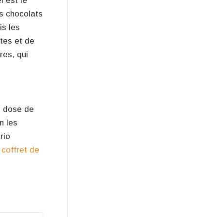
l est le
os chocolats
is les
êtes et de
res, qui
e dose de
n les
trio
x
coffret de