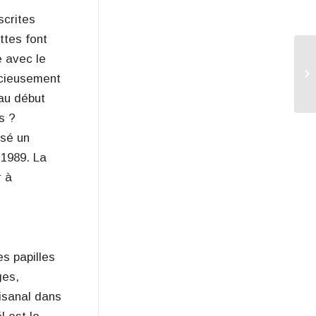
scrites
ttes font
e avec le
licieusement
au début
s ?
osé un
 1989. La
r à
es papilles
ges,
isanal dans