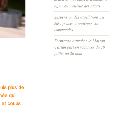
offrir au meilleur des papas
Suspension des expéditions cet
été : pensez à anticiper vos
commandes
Fermeture estivale : la Maison
Castan part en vacances du 18
juillet au 26 août
uis plus de
née qui
e et coups