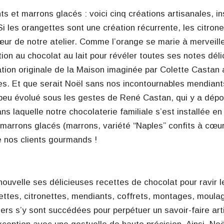
s et marrons glacés : voici cinq créations artisanales, in
Si les orangettes sont une création récurrente, les citrone
œur de notre atelier. Comme l’orange se marie à merveill
ection au chocolat au lait pour révéler toutes ses notes dé
tion originale de la Maison imaginée par Colette Castan 
es. Et que serait Noël sans nos incontournables mendiant
 peu évolué sous les gestes de René Castan, qui y a dép
ns laquelle notre chocolaterie familiale s’est installée en
 marrons glacés (marrons, variété “Naples” confits à cœu
e nos clients gourmands !
ouvelle ses délicieuses recettes de chocolat pour ravir l
ttes, citronettes, mendiants, coffrets, montages, moula
s s’y sont succédées pour perpétuer un savoir-faire art