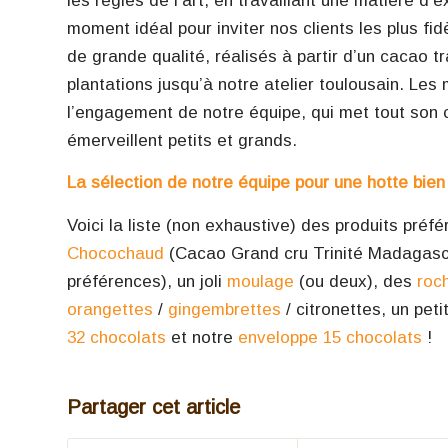
les règles de l’art, en travaillant une matière d’
moment idéal pour inviter nos clients les plus f
de grande qualité, réalisés à partir d’un cacao 
plantations jusqu’à notre atelier toulousain. Les
l’engagement de notre équipe, qui met tout son 
émerveillent petits et grands.
La sélection de notre équipe pour une hotte bie
Voici la liste (non exhaustive) des produits pr
Chocochaud
(Cacao Grand cru Trinité Madagasc
préférences), un joli
moulage
(ou deux), des
roc
orangettes
/
gingembrettes
/ citronettes
,
un peti
32 chocolats
et notre
enveloppe 15 chocolats
!
Partager cet article