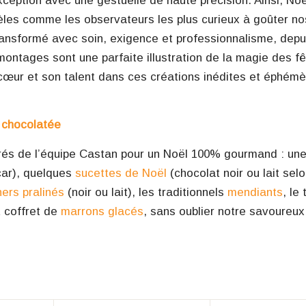
exception avec une gestuelle de haute précision. Ainsi, Noë
idèles comme les observateurs les plus curieux à goûter n
transformé avec soin, exigence et professionnalisme, depu
 montages sont une parfaite illustration de la magie des f
cœur et son talent dans ces créations inédites et éphémè
n chocolatée
éférés de l’équipe Castan pour un Noël 100% gourmand : un
ar), quelques
sucettes de Noël
(chocolat noir ou lait selo
hers pralinés
(noir ou lait), les traditionnels
mendiants
, le 
t coffret de
marrons glacés
, sans oublier notre savoureu