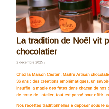
La tradition de Noël vit 
chocolatier
/
2 décembre 2025
Chez la Maison Castan, Maître Artisan chocolati
36 ans : des créations emblématiques, un savoir-
insuffle la magie des fêtes dans chacun de nos c
de cœur de l’atelier, tout est pensé pour offrir
Nos recettes traditionnelles à déposer sous le s