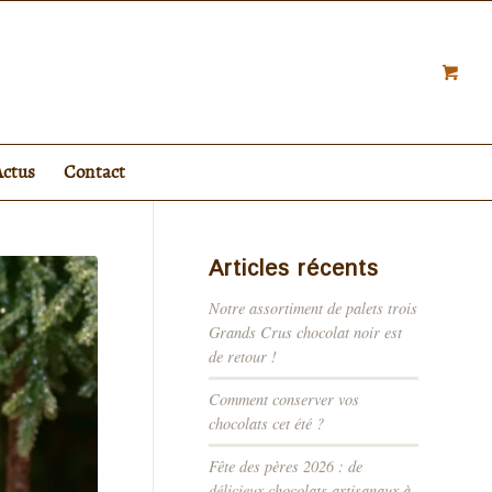
Actus
Contact
Articles récents
Notre assortiment de palets trois
Grands Crus chocolat noir est
de retour !
Comment conserver vos
chocolats cet été ?
Fête des pères 2026 : de
délicieux chocolats artisanaux à