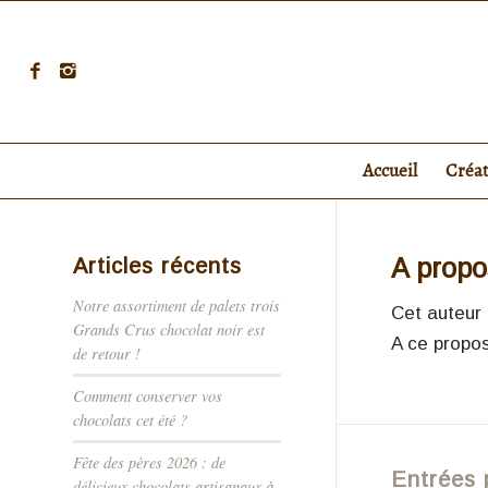
Accueil
Créa
A prop
Articles récents
Notre assortiment de palets trois
Cet auteur 
Grands Crus chocolat noir est
A ce propo
de retour !
Comment conserver vos
chocolats cet été ?
Fête des pères 2026 : de
Entrées 
délicieux chocolats artisanaux à