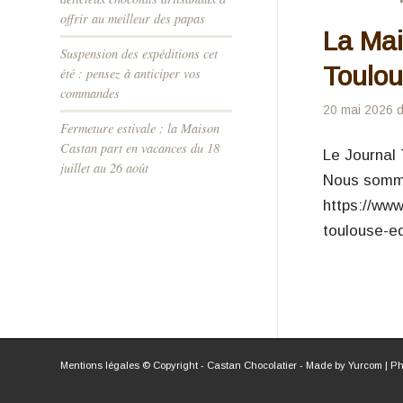
offrir au meilleur des papas
La Mai
Suspension des expéditions cet
Toulo
été : pensez à anticiper vos
commandes
20 mai 2026
Fermeture estivale : la Maison
Castan part en vacances du 18
Le Journal 
juillet au 26 août
Nous sommes
https://www
toulouse-ed
Mentions légales
© Copyright - Castan Chocolatier - Made by
Yurcom
| Ph