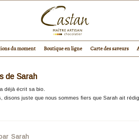
tions du moment
Boutique en ligne
Carte des saveurs
os de
Sarah
a déjà écrit sa bio.
s, disons juste que nous sommes fiers que
Sarah
ait rédi
par Sarah