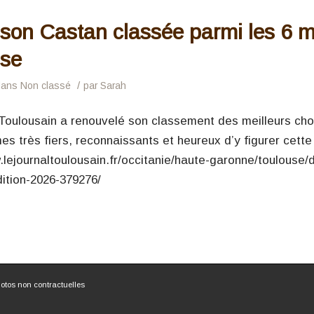
son Castan classée parmi les 6 me
use
/
dans
Non classé
par
Sarah
Toulousain a renouvelé son classement des meilleurs choco
 très fiers, reconnaissants et heureux d’y figurer cette a
.lejournaltoulousain.fr/occitanie/haute-garonne/toulouse/
ition-2026-379276/
otos non contractuelles