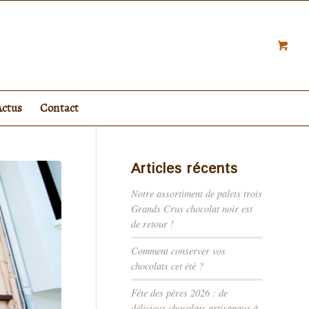
Actus
Contact
Articles récents
Notre assortiment de palets trois
Grands Crus chocolat noir est
de retour !
Comment conserver vos
chocolats cet été ?
Fête des pères 2026 : de
délicieux chocolats artisanaux à