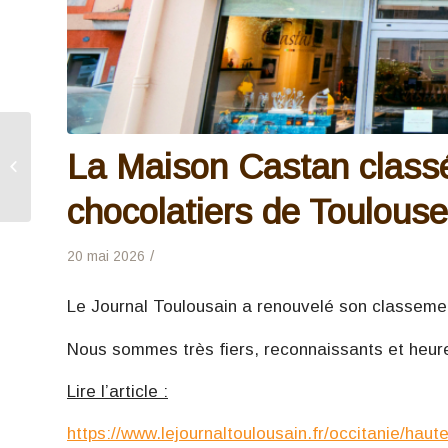
Horaires d’ouverture
La Maison Castan classé
exceptionnels en mai et
juin
chocolatiers de Toulouse
/
20 mai 2026
Le Journal Toulousain a renouvelé son classement
Nous sommes très fiers, reconnaissants et heure
Lire l’article :
https://www.lejournaltoulousain.fr/occitanie/hau