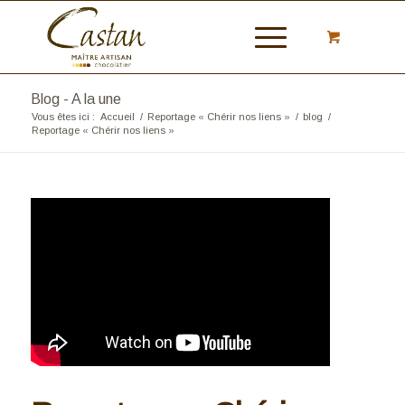
Blog - A la une
Vous êtes ici :
Accueil
/
Reportage « Chérir nos liens »
/
blog
/
Reportage « Chérir nos liens »