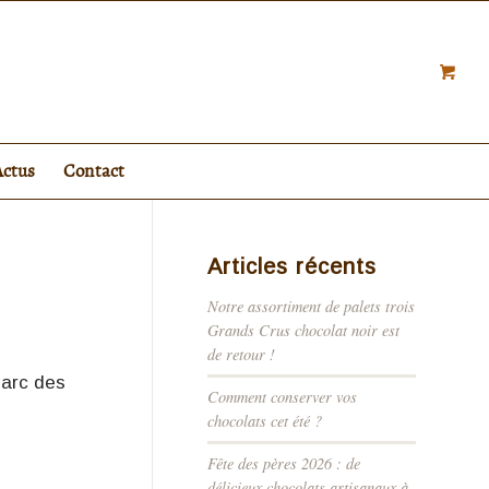
Actus
Contact
Articles récents
Notre assortiment de palets trois
Grands Crus chocolat noir est
de retour !
Parc des
Comment conserver vos
chocolats cet été ?
Fête des pères 2026 : de
délicieux chocolats artisanaux à