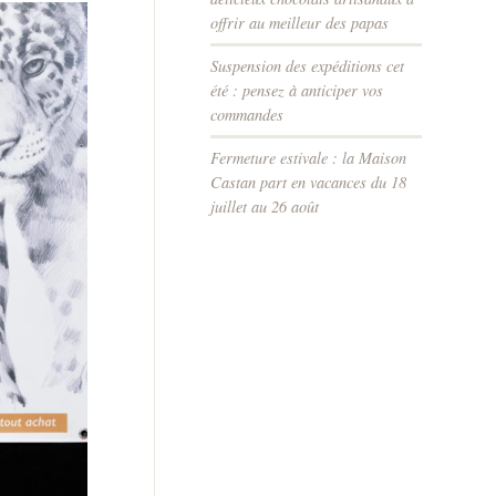
offrir au meilleur des papas
Suspension des expéditions cet
été : pensez à anticiper vos
commandes
Fermeture estivale : la Maison
Castan part en vacances du 18
juillet au 26 août