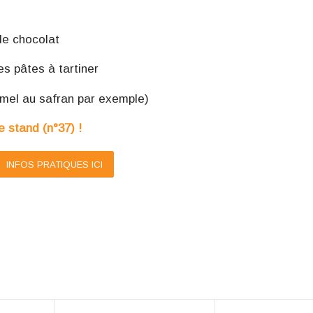
de chocolat
s pâtes à tartiner
amel au safran par exemple)
e stand (n°37) !
INFOS PRATIQUES ICI