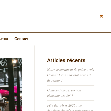
Actus
Contact
Articles récents
Notre assortiment de palets trois
Grands Crus chocolat noir est
de retour !
Comment conserver vos
chocolats cet été ?
Fête des pères 2026 : de
délicieux chocolats artisanaux à