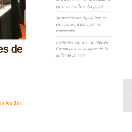
offrir au meilleur des papas
Suspension des expéditions cet
été : pensez à anticiper vos
commandes
Fermeture estivale : la Maison
es de
Castan part en vacances du 18
juillet au 26 août
s les 1er,